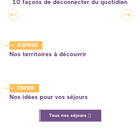
10 façons de déconnecter du quotidien
Sophrologie en Baie de Somme
Se dépayser
Nos territoires à découvrir
Le Pas-de-Calais
S'inspirer
Week-end Spa
Nos idées pour vos séjours
Tous nos séjours