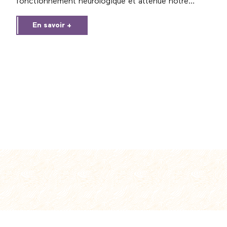
fonctionnement neurologique et atténue notre
stress ; saine thérapie donc que ces 42 greens des
En savoir +
Hauts-de-France ! Lancez-vous, il y en a forcément
un près de chez vous.