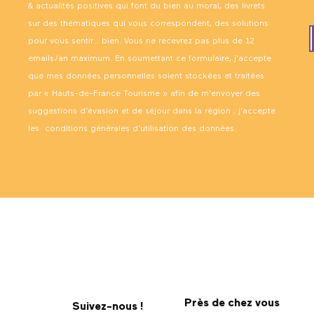
& actualités positives qui font du bien au moral, des livrets
Visite guidée - Roubaix Photo
sur des thématiques qui vous correspondent, des solutions
Gdeam-62 - symphonie odorante
pour vous sentir… bien. Vous ne recevrez pas plus de 12
emails/an maximum. En soumettant ce formulaire, j’accepte
que mes données personnelles soient stockées et traitées
par « Hauts-de-France Tourisme » afin de m’envoyer des
suggestions d’évasion et de séjour dans la région ; j’accepte
les
conditions générales d’utilisation des données
.
Près de chez vous
Suivez-nous !