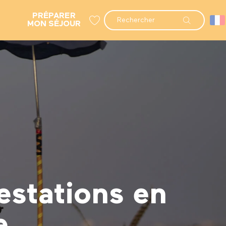
PRÉPARER
Recherche
MON SÉJOUR
Voir les favoris
estations en
e