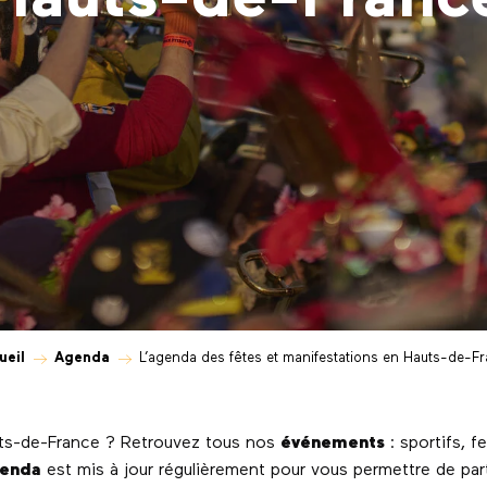
ueil
Agenda
L’agenda des fêtes et manifestations en Hauts-de-F
uts-de-France ? Retrouvez tous nos
événements
: sportifs, fe
enda
est mis à jour régulièrement pour vous permettre de part