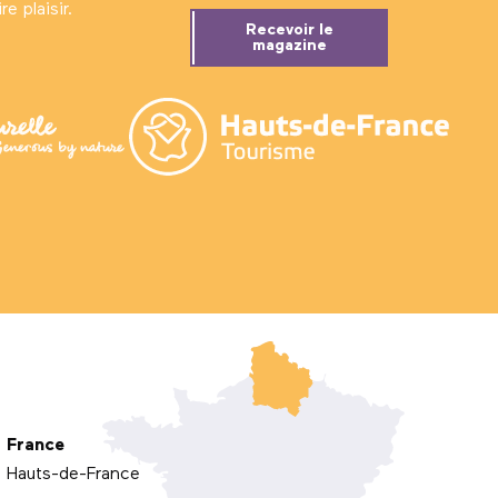
e plaisir.
Recevoir le
magazine
France
Hauts-de-France