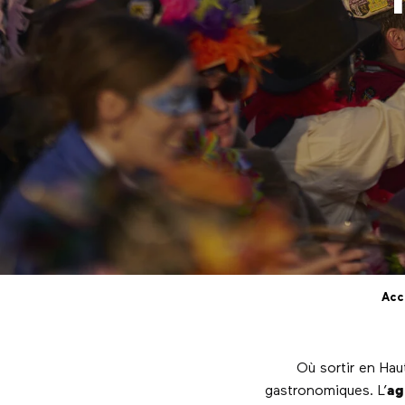
Acc
Où sortir en Ha
gastronomiques. L’
ag