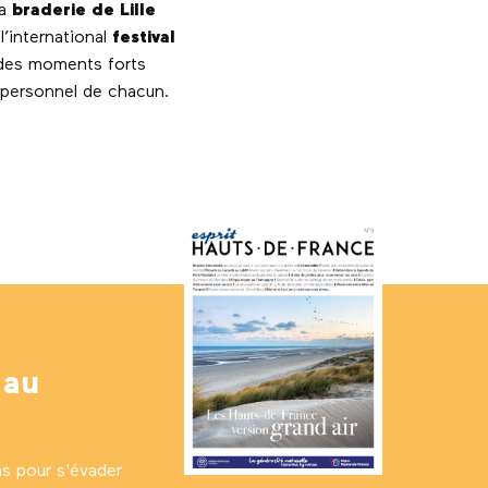
la
braderie de Lille
’international
festival
 des moments forts
 personnel de chacun.
x favoris
 au
ns pour s'évader