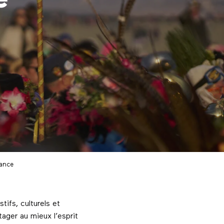
rance
stifs, culturels et
ager au mieux l’esprit