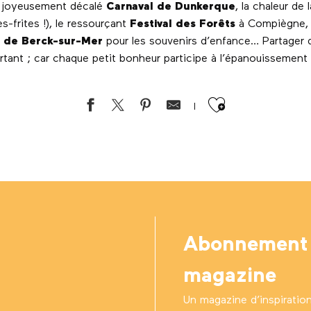
le joyeusement décalé
Carnaval de Dunkerque
, la chaleur de 
-frites !), le ressourçant
Festival des Forêts
à Compiègne, l
s de Berck-sur-Mer
pour les souvenirs d’enfance… Partager
rtant ; car chaque petit bonheur participe à l’épanouissement
Ajouter au
tures
Abonnement
magazine
Un magazine d’inspiratio