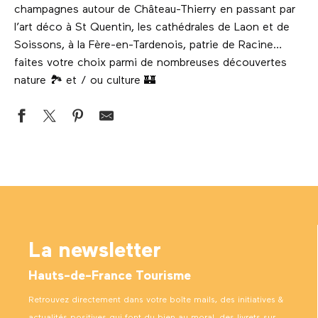
champagnes autour de Château-Thierry en passant par
l’art déco à St Quentin, les cathédrales de Laon et de
Soissons, à la Fère-en-Tardenois, patrie de Racine…
faites votre choix parmi de nombreuses découvertes
nature 🏞 et / ou culture 🏰
Musée d'art et d'archéologie du Pays de Laon
Forêt domaniale de Coucy Basse
Cité médiévale, chemin de ronde et portes fortifiées de 
Cimetière militaire allemand de Veslud
Maisons des sources de Belleu
La newsletter
Nécropole nationale française de prisonniers d’Effry
Le vase de Soissons
Hauts-de-France Tourisme
Retrouvez directement dans votre boîte mails, des initiatives &
actualités positives qui font du bien au moral, des livrets sur