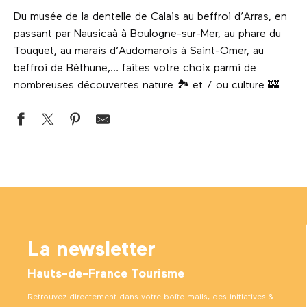
Du musée de la dentelle de Calais au beffroi d’Arras, en
passant par Nausicaà à Boulogne-sur-Mer, au phare du
Touquet, au marais d’Audomarois à Saint-Omer, au
beffroi de Béthune,… faites votre choix parmi de
nombreuses découvertes nature 🏞 et / ou culture 🏰
Cité Nature
Le parc Léo Lagrange
Le tank corps
Bleu Grenay
Le Lac d'Ardres
La newsletter
Les Boves, une balade sous les pavés d'Arras
Parc du Louvre-Lens
Hauts-de-France Tourisme
Les Jardins de Séricourt
Parc des Cytises
Retrouvez directement dans votre boîte mails, des initiatives &