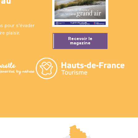
 au
ns pour s'évader
e plaisir.
Recevoir le
magazine