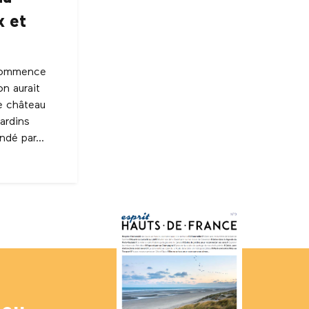
x et
 commence
n aurait
e château
jardins
dé par...