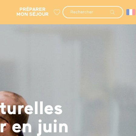
PRÉPARER
Recherche
MON SÉJOUR
Voir les favoris
turelles
r en juin