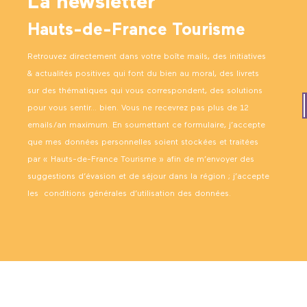
La newsletter
Hauts-de-France Tourisme
Retrouvez directement dans votre boîte mails, des initiatives
& actualités positives qui font du bien au moral, des livrets
sur des thématiques qui vous correspondent, des solutions
pour vous sentir… bien. Vous ne recevrez pas plus de 12
emails/an maximum. En soumettant ce formulaire, j’accepte
que mes données personnelles soient stockées et traitées
par « Hauts-de-France Tourisme » afin de m’envoyer des
suggestions d’évasion et de séjour dans la région ; j’accepte
les
conditions générales d’utilisation des données
.