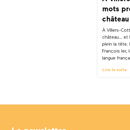
mots pr
château
À Villers-Cot
château… et 
plein la tête
François Ier, 
langue françai
Lire la suite