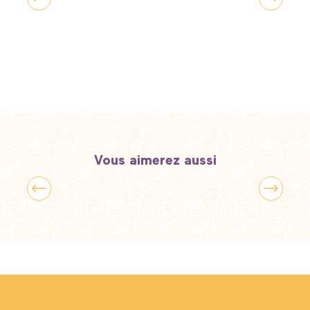
Comment venir ?
Vous aimerez aussi
Le gothique à l’envi : cathédrales et
basilique en Hauts-de-France