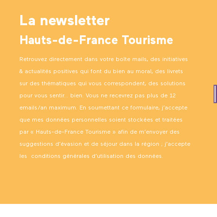
La newsletter
Hauts-de-France Tourisme
Retrouvez directement dans votre boîte mails, des initiatives
& actualités positives qui font du bien au moral, des livrets
sur des thématiques qui vous correspondent, des solutions
pour vous sentir… bien. Vous ne recevrez pas plus de 12
emails/an maximum. En soumettant ce formulaire, j’accepte
que mes données personnelles soient stockées et traitées
par « Hauts-de-France Tourisme » afin de m’envoyer des
suggestions d’évasion et de séjour dans la région ; j’accepte
les
conditions générales d’utilisation des données
.