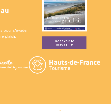
 au
ns pour s'évader
e plaisir.
Recevoir le
magazine