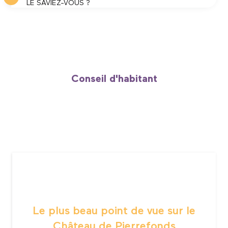
LE SAVIEZ-VOUS ?
Un petit livre « Parcours Découverte avec tous les
secrets dévoilés du château » est à la disposition
de vos petits en arrivant ou à télécharger
directement depuis le site avant de venir.
Conseil d'habitant
Le plus beau point de vue sur le
Château de Pierrefonds