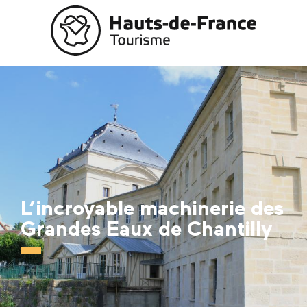
Aller
au
contenu
principal
L’incroyable machinerie des
Grandes Eaux de Chantilly