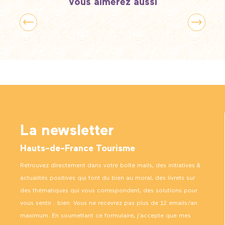
Vous aimerez aussi
Guides pratiques inédits à télécharger
La newsletter
Hauts-de-France Tourisme
Retrouvez directement dans votre boîte mails, des initiatives &
actualités positives qui font du bien au moral, des livrets sur
des thématiques qui vous correspondent, des solutions pour
vous sentir… bien. Vous ne recevrez pas plus de 12 emails/an
maximum. En soumettant ce formulaire, j’accepte que mes