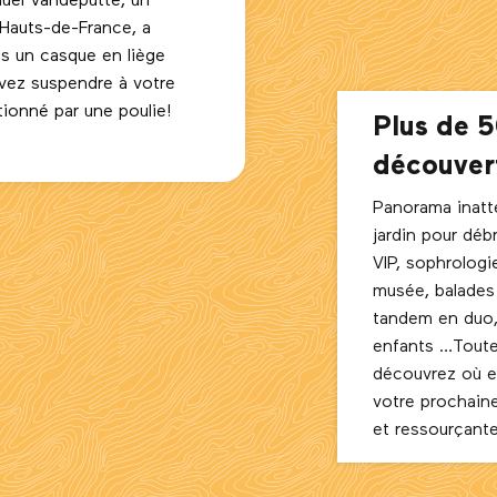
uel Vandeputte, un
Hauts-de-France, a
s un casque en liège
vez suspendre à votre
tionné par une poulie!
Plus de 5
découvert
Panorama inatt
jardin pour débr
VIP, sophrologi
musée, balades
tandem en duo,
enfants …Toute
découvrez où 
votre prochain
et ressourçante