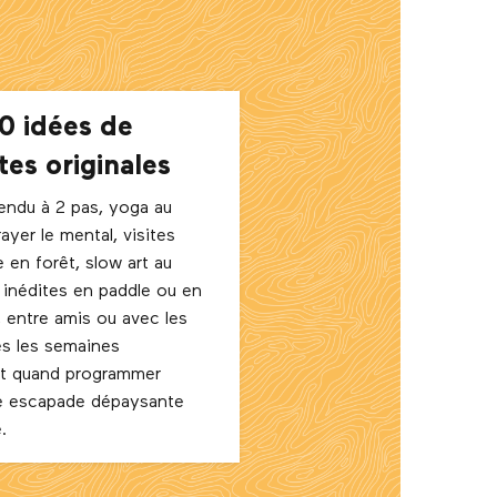
0 idées de
es originales
endu à 2 pas, yoga au
ayer le mental, visites
e en forêt, slow art au
 inédites en paddle ou en
 entre amis ou avec les
s les semaines
et quand programmer
e escapade dépaysante
.