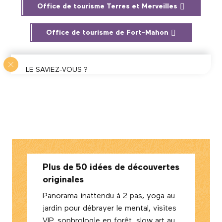
Office de tourisme Terres et Merveilles
Office de tourisme de Fort-Mahon
LE SAVIEZ-VOUS ?
Il existe 13 types de Yoga : le Hatha, Ashtanga,
Vinyasa, Bikram, Hot, Yin, Anusara, Iyengar,
Kundalin, Jivamukti, Nidra, Power et prénatal.
Plus de 50 idées de découvertes
originales
Panorama inattendu à 2 pas, yoga au
jardin pour débrayer le mental, visites
VIP, sophrologie en forêt, slow art au