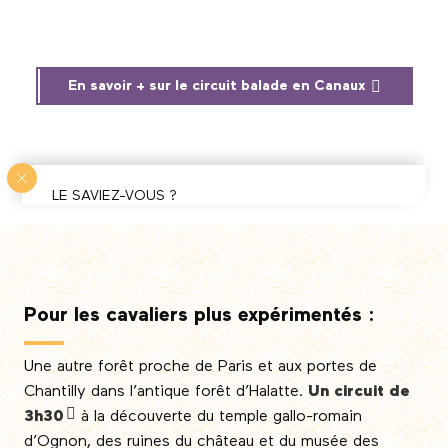
En savoir + sur le circuit balade en Canaux
LE SAVIEZ-VOUS ?
Toujours aussi facile à dos de Henson : la Baie de
Somme
En Baie de Somme, là où est née la race Henson, il
est possible de chevaucher dans les Dunes qui
longent la côte picarde. Circuit sur 1 ou 2 jours.
En
Pour les cavaliers plus expérimentés :
savoir + sur les balades en Henson en Baie de
Somme
Une autre forêt proche de Paris et aux portes de
Chantilly dans l’antique forêt d’Halatte.
Un circuit de
3h30
à la découverte du temple gallo-romain
d’Ognon, des ruines du château et du musée des