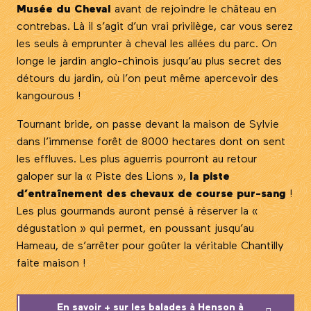
Musée du Cheval
avant de rejoindre le château en
contrebas. Là il s’agit d’un vrai privilège, car vous serez
les seuls à emprunter à cheval les allées du parc. On
longe le jardin anglo-chinois jusqu’au plus secret des
détours du jardin, où l’on peut même apercevoir des
kangourous !
Tournant bride, on passe devant la maison de Sylvie
dans l’immense forêt de 8000 hectares dont on sent
les effluves. Les plus aguerris pourront au retour
galoper sur la « Piste des Lions »,
la piste
d’entraînement des chevaux de course pur-sang
!
Les plus gourmands auront pensé à réserver la «
dégustation » qui permet, en poussant jusqu’au
Hameau, de s’arrêter pour goûter la véritable Chantilly
faite maison !
En savoir + sur les balades à Henson à