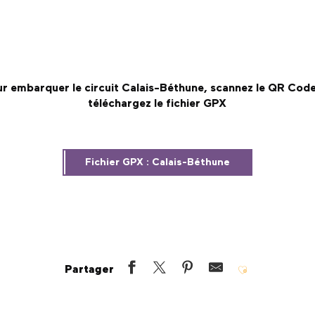
r embarquer le circuit Calais-Béthune, scannez le QR Cod
téléchargez le fichier GPX
Fichier GPX : Calais-Béthune
Partager
Ajouter aux fav