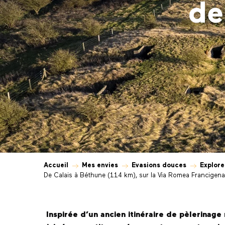
de
Accueil
Mes envies
Evasions douces
Explore
De Calais à Béthune (114 km), sur la Via Romea Francigena (
Inspirée d’un ancien itinéraire de pèlerinag