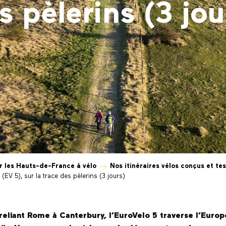
s pèlerins (3 jou
r les Hauts-de-France à vélo
Nos itinéraires vélos conçus et te
EV 5), sur la trace des pèlerins (3 jours)
e reliant Rome à Canterbury, l’EuroVelo 5 traverse l’Eur