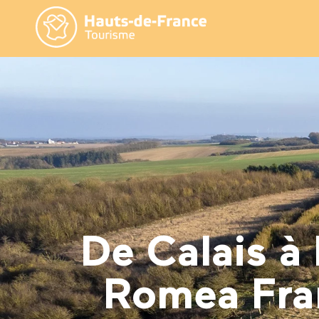
Aller
au
contenu
principal
De Calais à
Romea Fran