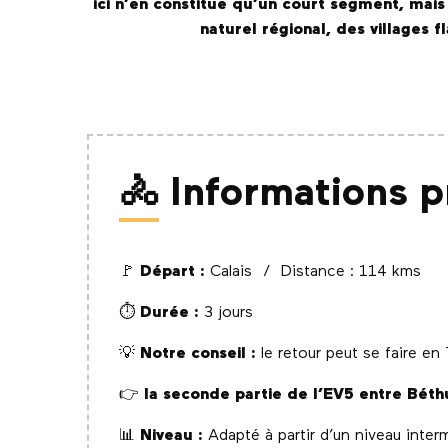
ici n’en constitue qu’un court segment, mais
naturel régional, des village
🚴 Informations p
🚩
Départ :
Calais / Distance : 114 kms
⏱️
Durée :
3 jours
💡
Notre conseil :
le retour peut se faire e
👉
la seconde partie de l’EV5 entre Béthu
📊
Niveau :
Adapté à partir d’un niveau inter