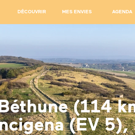
DÉCOUVRIR
MES ENVIES
AGENDA
 Béthune (114 km)
cigena (EV 5), s