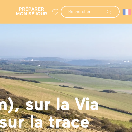
PRÉPARER
Recherche
MON SÉJOUR
Voir les favoris
, sur la Via
ur la trace