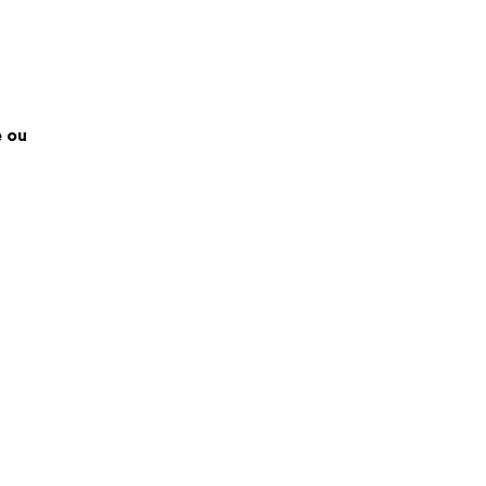
e ou
oris