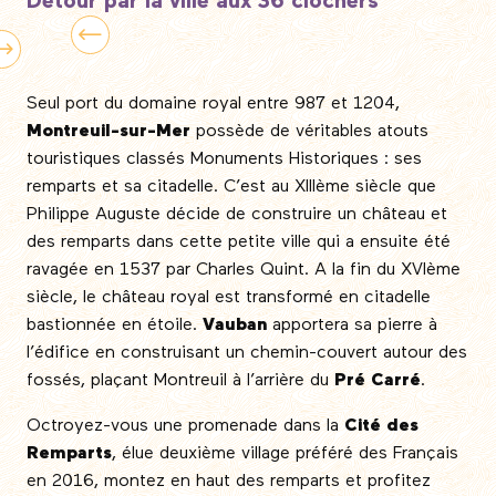
Détour par la ville aux 36 clochers
Seul port du domaine royal entre 987 et 1204,
Montreuil-sur-Mer
possède de véritables atouts
touristiques classés Monuments Historiques : ses
remparts et sa citadelle. C’est au XIIIème siècle que
Philippe Auguste décide de construire un château et
des remparts dans cette petite ville qui a ensuite été
ravagée en 1537 par Charles Quint. A la fin du XVIème
siècle, le château royal est transformé en citadelle
bastionnée en étoile.
Vauban
apportera sa pierre à
l’édifice en construisant un chemin-couvert autour des
fossés, plaçant Montreuil à l’arrière du
Pré Carré
.
Octroyez-vous une promenade dans la
Cité des
Remparts
, élue deuxième village préféré des Français
en 2016, montez en haut des remparts et profitez