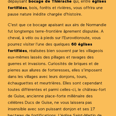
dépaysant
bocage de Thiérache
qui, entre
églises
fortifiées
, bois, forêts et rivières, vous offrira une
pause nature inédite chargée d’histoire.
C’est que ce bocage apaisant aux airs de Normandie
fut longtemps terre-frontière âprement disputée. A
cheval, à vélo ou à pieds sur l’Eurovéloroute, vous
pourrez visiter l’une des quelques
60 églises
fortifiées
, réalisées bien souvent par les villageois
eux-mêmes lassés des pillages et ravages des
guerres et invasions. Curiosités de briques et de
pierres aux allures de forteresses, elles s’imposent
dans les villages avec leurs donjons, tours,
échauguettes et meurtrières. Elles sont cependant
toutes différentes et parmi celles-ci, le château-fort
de Guise, ancienne place-forte millénaire des
célèbres Ducs de Guise, ne vous laissera pas
insensible avec son puissant donjon et ses 17
hectares de fortifications. L’église Saint-Martin de