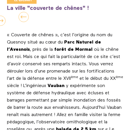
La ville "couverte de chênes" !
« Couverte de chênes », c’est l’origine du nom du
Quesnoy situé au cœur du
Parc Naturel de
l’Avesnois
, près de la
forêt de Mormal
où le chêne
est roi. Mais ce qui fait la particularité de ce site c’est
d’avoir conservé ses remparts intacts. Vous verrez
dérouler lors d’une promenade sur les fortifications
ème
ème
l’art de la défense entre le XVII
et le début du XX
siècle ! L’ingénieux
Vauban
y expérimente son
système de défense hydraulique avec écluses et
barrages permettant par simple inondation des fossés
de barrer la route aux envahisseurs. Aujourd’hui Vauban
renaît mais autrement ! Allez en famille visiter la ferme
pédagogique, l’observatoire ornithologique et la
roselière ou, après une
balade de 2,5 km
sur « Le