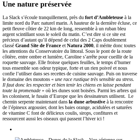
Une nature préservée
La Slack s’écoule tranquillement, près du
fort d’Ambleteuse
à la
limite nord du Parc naturel marin. A hauteur de la dernière écluse, ce
petit fleuve côtier de 22 km de long, ressemble à un ruban bleu
argent scintillant sous le soleil du matin. C’est dire si ce site est
précieux d’autant qu’il dépend de celui des 2 Caps doublement
classé
Grand Site de France
et
Natura 2000
, il mérite donc toutes
les attentions du Conservatoire du littoral. Sous le pont de la route
côtière, entre ombre et lumière, Caroline s’arrête pour cueillir de la
roquette sauvage. Elle froisse quelques feuilles, le temps d’humer
tous ensemble son odeur typique, forte et un rien poivré et nous
confie l’utiliser dans ses recettes de cuisine sauvage. Puis on traverse
le domaine des moutons «
une race rustique très sensible au stress.
Il faut donc les respecter et bien tenir les chiens en laisse pendant
toute la promenade
» où les dunes sont boisées. Parmi les arbres qui
les colonisent, le fusain d’Europe que les dessinateurs utilisent.
Le
chemin serpente maintenant dans
la dune arbustive
à la rencontre
de l’épineux argousier, dont les baies orange, acidulées et saturées
de vitamine C font de délicieux coulis, sirops, confitures et
ressourcent aussi les oiseaux qui passent l’hiver ici !