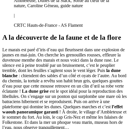
Ambleteuse, Dunes de la Slack, Sortie au cœur de la
nature, Caroline Géneau, guide nature
|
CRTC Hauts-de-France - AS Flament
A la découverte de la faune et de la flore
Le marais est paré d’iris d’eau qui fleurissent dans une explosion de
jaunes en mai-juin. On cherche les grenouilles rousses, effleure la
duveteuse menthe des marais et nous voici dans la dune rase. Le
silence est à peine troublé par un bruissement, c’est le peuplier
tremble, dont les feuilles s’agitent sous le vent léger. Puis
la dune
blanche
: chiendent des sables d’un côté et oyats de l’autre. Au bord
du chemin, la tortule a revêtu son habit brun gris, quelques gouttes
d’eau pour que cette mousse retrouve en un clin d’œil sa robe verte
éclatante !
La dune grise
est le spot idéal pour la reproduction des
libellules. On s’engage sur un ponton qui surplombe une mare où les
batraciens hibernent et se reproduisent. Puis on arrive à une
plateforme qui domine les dunes. Quelques marches et c’est
l’effet
waouh panoramique garanti
! À droite, le village d’Ambleteuse et
le sommet du fort. Au loin, le cap Gris-Nez et même les falaises de
Folkestone. Et dans la mer un phoque veau marin, museau hors de
l’eau, nous observe tranquillement…