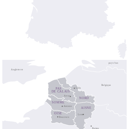
pays-bas
Angleterre
Belgique
PAS
Lille
DE CALAIS
Arras
NORD
SOMME
Amiens
AISNE
OISE
Laon
Beauvais
Reims