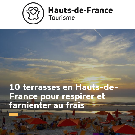
Aller
au
contenu
principal
10 terrasses en Hauts-de-
France pour respirer et
farnienter au frais