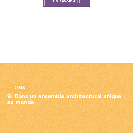
En savoir +
Arras
9. Dans un ensemble architectural unique
au monde