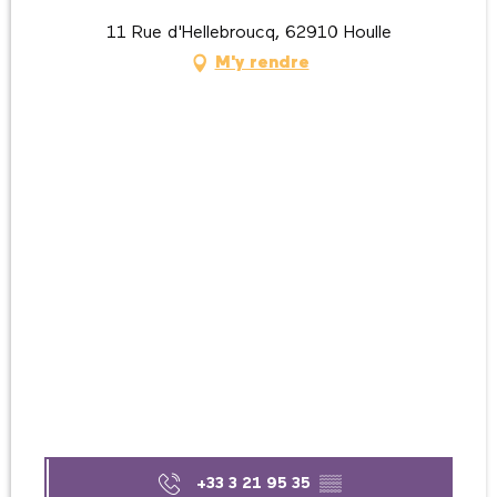
11 Rue d'Hellebroucq, 62910 Houlle
M'y rendre
+33 3 21 95 35
▒▒