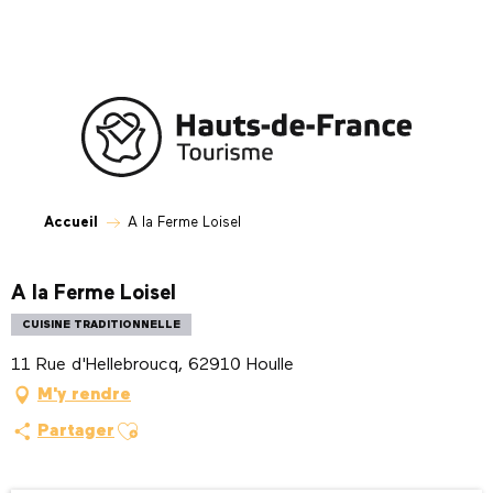
Aller
au
contenu
principal
Accueil
A la Ferme Loisel
A la Ferme Loisel
CUISINE TRADITIONNELLE
11 Rue d'Hellebroucq, 62910 Houlle
M'y rendre
Ajouter aux favoris
Partager