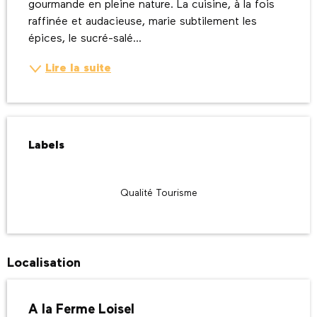
gourmande en pleine nature. La cuisine, à la fois 
raffinée et audacieuse, marie subtilement les 
épices, le sucré-salé...
Lire la suite
Offres de prestations
Labels
Labels
Qualité Tourisme
Localisation
A la Ferme Loisel