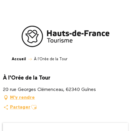
Aller
au
contenu
principal
Accueil
À l'Orée de la Tour
À l'Orée de la Tour
20 rue Georges Clémenceau, 62340 Guînes
M'y rendre
Ajouter aux favoris
Partager
Ouverture et coordonnées