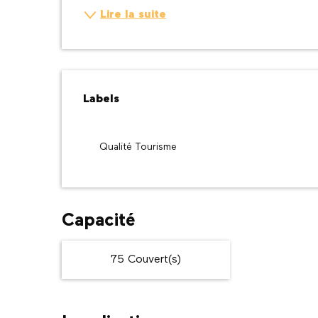
Lire la suite
Offres de prestatio
Labels
Labels
Qualité Tourisme
Capacité
75 Couvert(s)