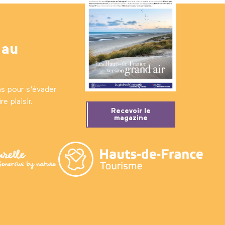
 au
ns pour s'évader
e plaisir.
Recevoir le
magazine