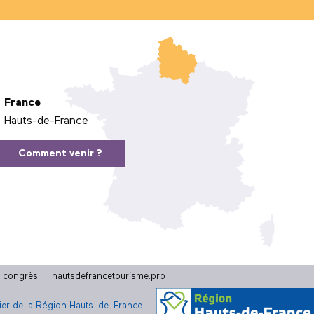
France
Hauts-de-France
Comment venir ?
t congrès
hautsdefrancetourisme.pro
cier de la Région Hauts-de-France