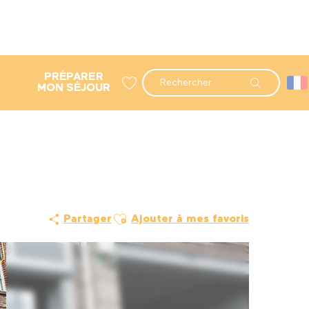
PRÉPARER
Recherche
MON SÉJOUR
Voir les favoris
Ajouter aux favoris
Partager
Ajouter à mes favoris