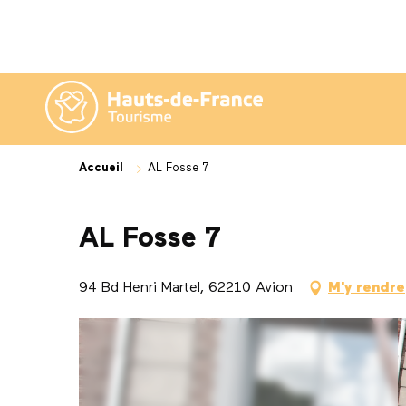
Aller
au
contenu
principal
Accueil
AL Fosse 7
AL Fosse 7
94 Bd Henri Martel, 62210 Avion
M'y rendre