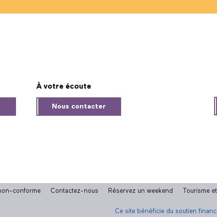
À votre écoute
s
Nous contacter
: non-conforme
Contactez-nous
Réservez un weekend
Tourisme e
Ce site bénéficie du soutien finan