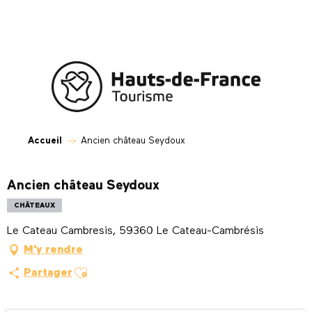
Aller
au
contenu
principal
Accueil
Ancien château Seydoux
Ancien château Seydoux
CHÂTEAUX
Le Cateau Cambresis, 59360 Le Cateau-Cambrésis
M'y rendre
Ajouter aux favoris
Partager