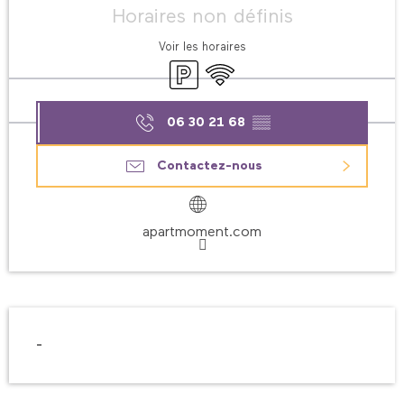
Horaires non définis
Voir les horaires
Parking
WiFi
06 30 21 68
▒▒
Contactez-nous
apartmoment.com
Description
-