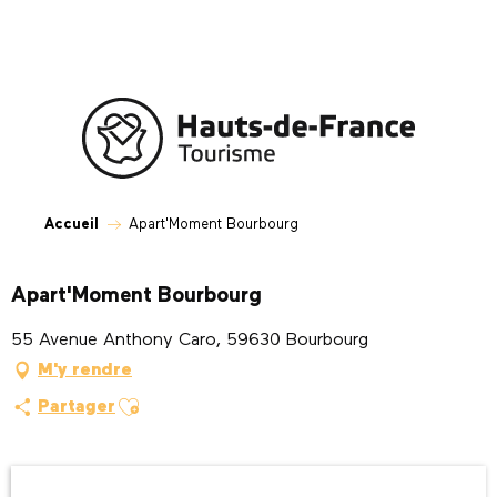
Aller
au
contenu
principal
Accueil
Apart'Moment Bourbourg
Apart'Moment Bourbourg
55 Avenue Anthony Caro, 59630 Bourbourg
M'y rendre
Ajouter aux favoris
Partager
Ouverture et coordonnées