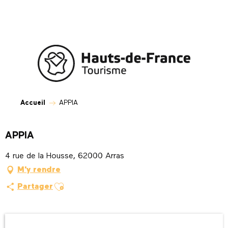
Aller
au
contenu
principal
Accueil
APPIA
APPIA
4 rue de la Housse, 62000 Arras
M'y rendre
Ajouter aux favoris
Partager
Ouverture et coordonnées