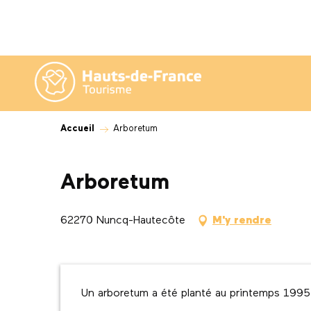
Aller
au
contenu
principal
Accueil
Arboretum
Arboretum
62270 Nuncq-Hautecôte
M'y rendre
Description
Un arboretum a été planté au printemps 1995 