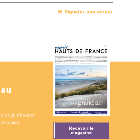
Signaler une erreur
 au
ns pour s'évader
e plaisir.
Recevoir le
magazine