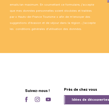
emails/an maximum. En soumettant ce formulaire, j’accepte
que mes données personnelles soient stockées et traitées
par « Hauts-de-France Tourisme » afin de m’envoyer des
suggestions d’évasion et de séjour dans la région ; j’accepte
les
conditions générales d’utilisation des données
.
Près de chez vous
Suivez-nous !
Idées de découverte