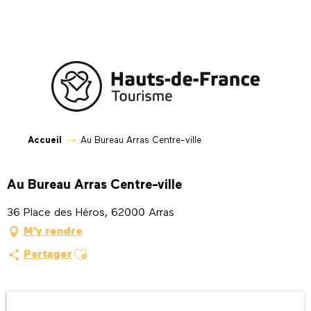
Aller
au
contenu
principal
Accueil
Au Bureau Arras Centre-ville
Au Bureau Arras Centre-ville
36 Place des Héros, 62000 Arras
M'y rendre
Ajouter aux favoris
Partager
Ouverture et coordonnées