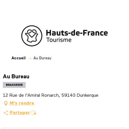
Aller
au
contenu
principal
Accueil
Au Bureau
Au Bureau
BRASSERIE
12 Rue de l'Amiral Ronarch, 59140 Dunkerque
M'y rendre
Ajouter aux favoris
Partager