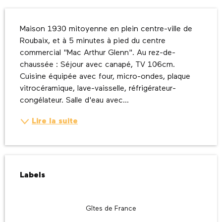
Description
Maison 1930 mitoyenne en plein centre-ville de 
Roubaix, et à 5 minutes à pied du centre 
commercial "Mac Arthur Glenn". Au rez-de-
chaussée : Séjour avec canapé, TV 106cm. 
Cuisine équipée avec four, micro-ondes, plaque 
vitrocéramique, lave-vaisselle, réfrigérateur-
congélateur. Salle d'eau avec...
Lire la suite
Offres de prestations
Labels
Labels
Gîtes de France