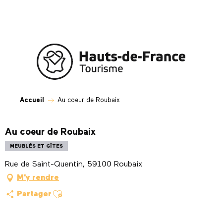
Aller
au
contenu
principal
Accueil
Au coeur de Roubaix
Au coeur de Roubaix
MEUBLÉS ET GÎTES
Rue de Saint-Quentin, 59100 Roubaix
M'y rendre
Ajouter aux favoris
Partager