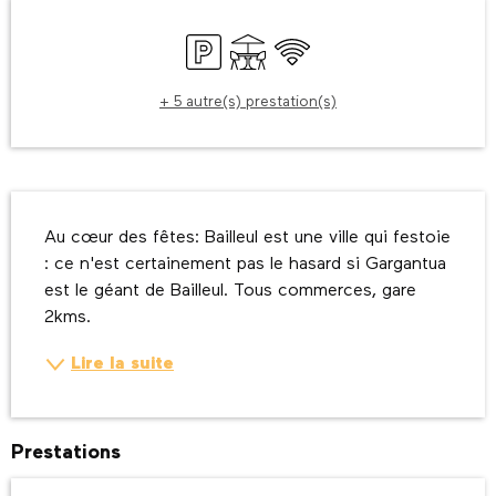
Ouverture et coordonnées
Parking
Terrasse
WiFi
+ 5 autre(s) prestation(s)
Description
Au cœur des fêtes: Bailleul est une ville qui festoie 
: ce n'est certainement pas le hasard si Gargantua 
est le géant de Bailleul. Tous commerces, gare 
2kms.
Lire la suite
Prestations