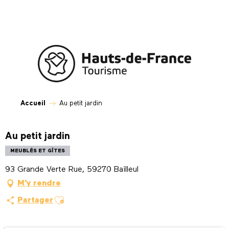
Aller
au
contenu
principal
Accueil
Au petit jardin
Au petit jardin
MEUBLÉS ET GÎTES
93 Grande Verte Rue, 59270 Bailleul
M'y rendre
Ajouter aux favoris
Partager