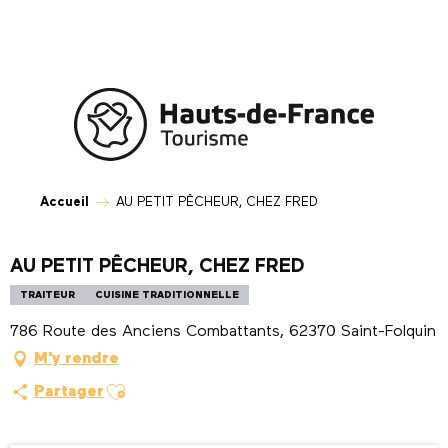
Aller
au
contenu
principal
Accueil
AU PETIT PÊCHEUR, CHEZ FRED
AU PETIT PÊCHEUR, CHEZ FRED
TRAITEUR
CUISINE TRADITIONNELLE
786 Route des Anciens Combattants, 62370 Saint-Folquin
M'y rendre
Ajouter aux favoris
Partager