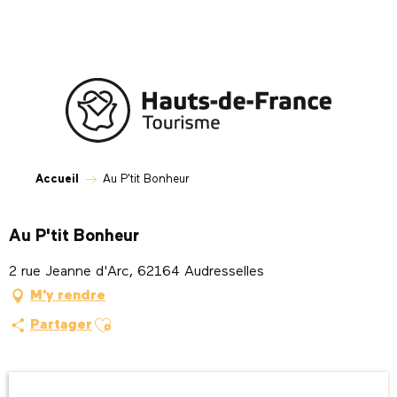
Aller
au
contenu
principal
Accueil
Au P'tit Bonheur
Au P'tit Bonheur
2 rue Jeanne d'Arc, 62164 Audresselles
M'y rendre
Ajouter aux favoris
Partager
Ouverture et coordonnées