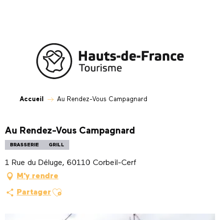
Aller
au
contenu
principal
Accueil
Au Rendez-Vous Campagnard
Au Rendez-Vous Campagnard
BRASSERIE
GRILL
1 Rue du Déluge, 60110 Corbeil-Cerf
M'y rendre
Ajouter aux favoris
Partager