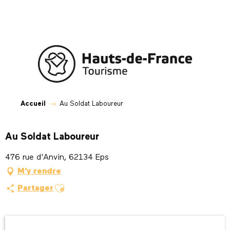
Aller
au
contenu
principal
Accueil
Au Soldat Laboureur
Au Soldat Laboureur
476 rue d'Anvin, 62134 Eps
M'y rendre
Ajouter aux favoris
Partager
Ouverture et coordonnées