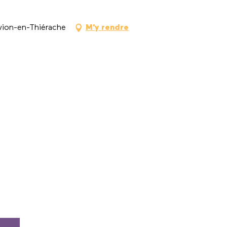
vion-en-Thiérache
M'y rendre