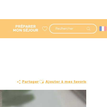
PRÉPARER
Recherche
MON SÉJOUR
Voir les favoris
Ajouter aux favoris
Partager
Ajouter à mes favoris