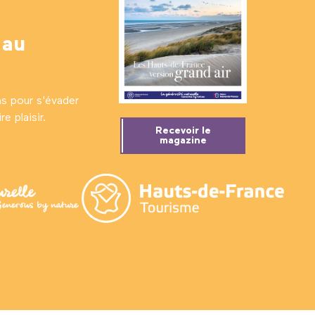
 au
ns pour s'évader
e plaisir.
Recevoir le
magazine