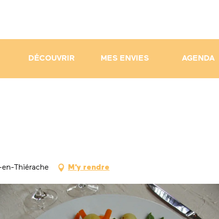
DÉCOUVRIR
MES ENVIES
AGENDA
-en-Thiérache
M'y rendre