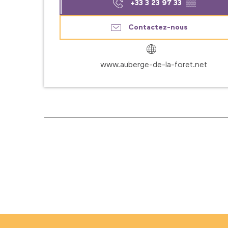
+33 3 23 97 33
▒▒
Contactez-nous
www.auberge-de-la-foret.net