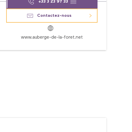
+33 3 23 97 33
▒▒
Contactez-nous
www.auberge-de-la-foret.net