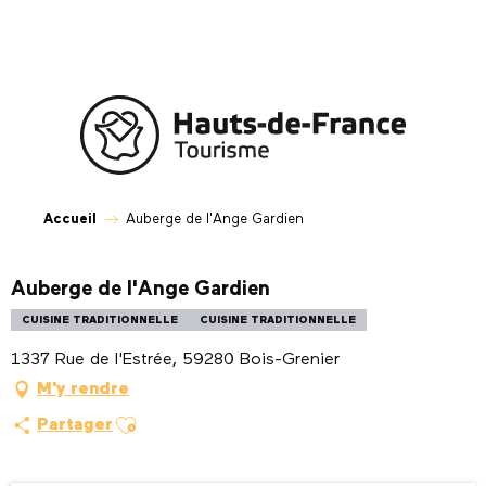
Aller
au
contenu
principal
Accueil
Auberge de l'Ange Gardien
Auberge de l'Ange Gardien
CUISINE TRADITIONNELLE
CUISINE TRADITIONNELLE
1337 Rue de l'Estrée, 59280 Bois-Grenier
M'y rendre
Ajouter aux favoris
Partager