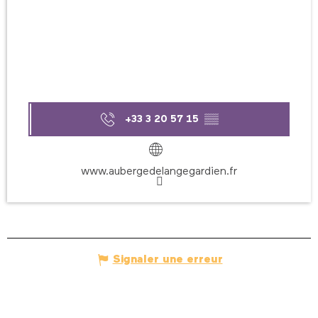
+33 3 20 57 15
▒▒
www.aubergedelangegardien.fr
Signaler une erreur