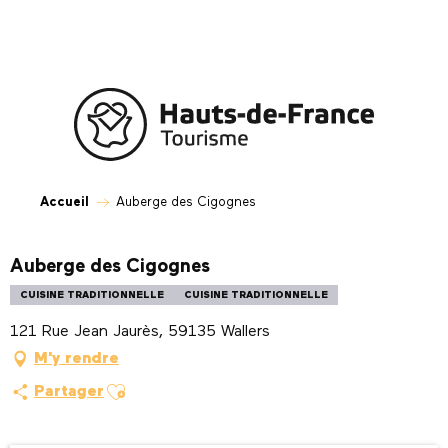
Aller
au
contenu
principal
Accueil
Auberge des Cigognes
Auberge des Cigognes
CUISINE TRADITIONNELLE
CUISINE TRADITIONNELLE
121 Rue Jean Jaurès, 59135 Wallers
M'y rendre
Ajouter aux favoris
Partager