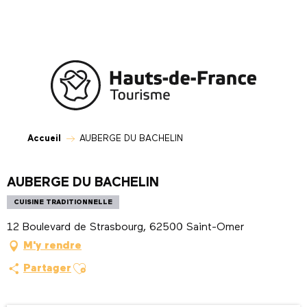
Aller
au
contenu
principal
Accueil
AUBERGE DU BACHELIN
AUBERGE DU BACHELIN
CUISINE TRADITIONNELLE
12 Boulevard de Strasbourg, 62500 Saint-Omer
M'y rendre
Ajouter aux favoris
Partager