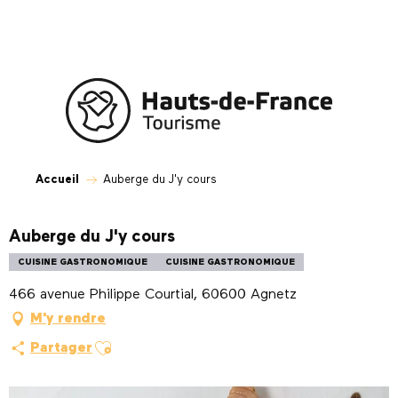
Aller
au
contenu
principal
Accueil
Auberge du J'y cours
Auberge du J'y cours
CUISINE GASTRONOMIQUE
CUISINE GASTRONOMIQUE
466 avenue Philippe Courtial, 60600 Agnetz
M'y rendre
Ajouter aux favoris
Partager