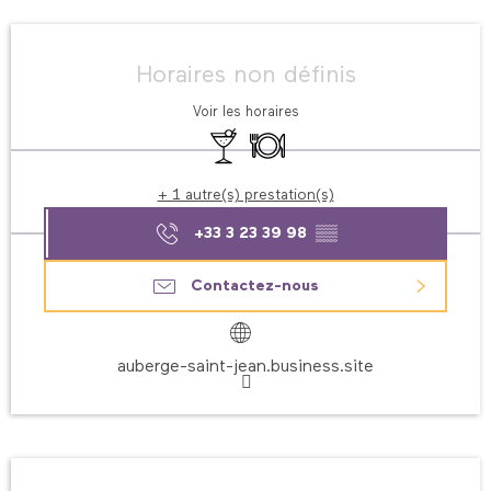
Ouverture et coordonnées
Horaires non définis
Voir les horaires
Bar / Buvette
Restaurant
Blanchisserie
+ 1 autre(s) prestation(s)
+33 3 23 39 98
▒▒
Contactez-nous
auberge-saint-jean.business.site
Description