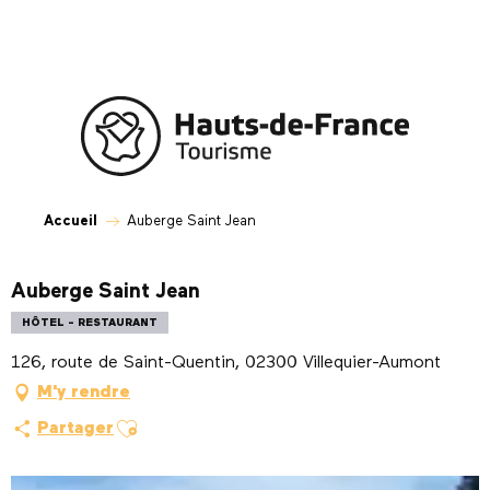
Aller
au
contenu
principal
Accueil
Auberge Saint Jean
Auberge Saint Jean
HÔTEL - RESTAURANT
126, route de Saint-Quentin, 02300 Villequier-Aumont
M'y rendre
Ajouter aux favoris
Partager