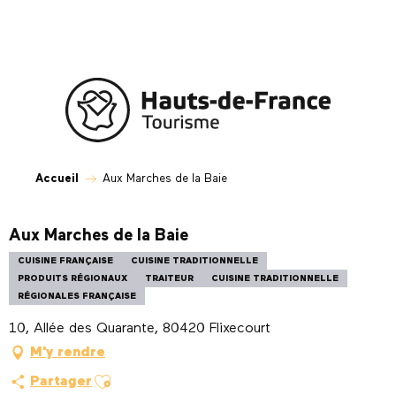
Aller
au
contenu
principal
Accueil
Aux Marches de la Baie
Aux Marches de la Baie
CUISINE FRANÇAISE
CUISINE TRADITIONNELLE
PRODUITS RÉGIONAUX
TRAITEUR
CUISINE TRADITIONNELLE
RÉGIONALES FRANÇAISE
10, Allée des Quarante, 80420 Flixecourt
M'y rendre
Ajouter aux favoris
Partager