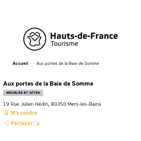
Aller
au
contenu
principal
Accueil
Aux portes de la Baie de Somme
Aux portes de la Baie de Somme
MEUBLÉS ET GÎTES
19 Rue Julien Hédin, 80350 Mers-les-Bains
M'y rendre
Ajouter aux favoris
Partager