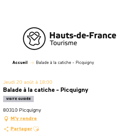
Aller
au
contenu
principal
Accueil
Balade à la catiche - Picquigny
Jeudi 20 août à 18:00
Balade à la catiche - Picquigny
VISITE GUIDÉE
80310 Picquigny
M'y rendre
Ajouter aux favoris
Partager