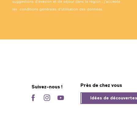
suggestions d’évasion et de séjour dans la région ; j’accepte
les
conditions générales d’utilisation des données
.
Près de chez vous
Suivez-nous !
Idées de découverte