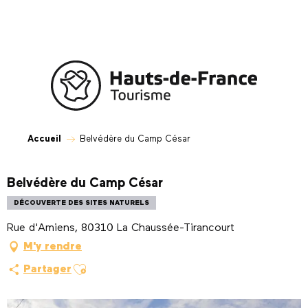
Aller
au
contenu
principal
Accueil
Belvédère du Camp César
Belvédère du Camp César
DÉCOUVERTE DES SITES NATURELS
Rue d'Amiens, 80310 La Chaussée-Tirancourt
M'y rendre
Ajouter aux favoris
Partager