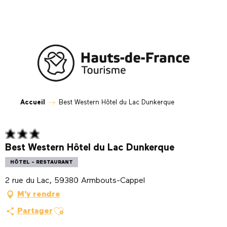
Aller
au
contenu
principal
Accueil
Best Western Hôtel du Lac Dunkerque
Best Western Hôtel du Lac Dunkerque
HÔTEL - RESTAURANT
2 rue du Lac, 59380 Armbouts-Cappel
M'y rendre
Ajouter aux favoris
Partager