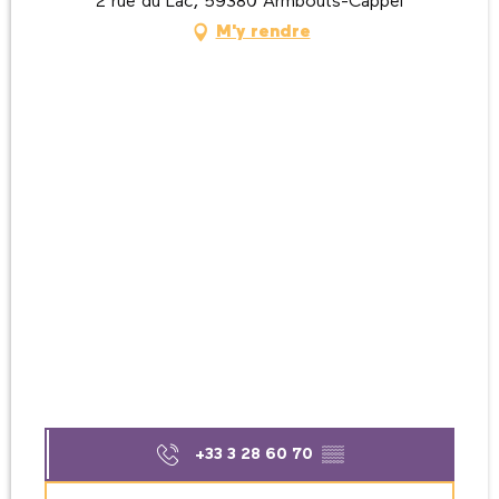
2 rue du Lac, 59380 Armbouts-Cappel
M'y rendre
+33 3 28 60 70
▒▒