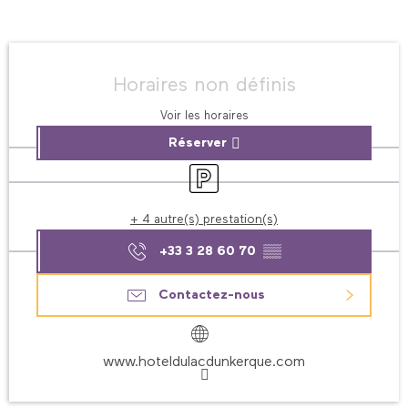
Ouverture et coordonnées
Horaires non définis
Voir les horaires
Réserver
Parking
+ 4 autre(s) prestation(s)
+33 3 28 60 70
▒▒
Contactez-nous
www.hoteldulacdunkerque.com