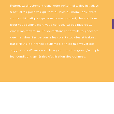
Retrouvez directement dans votre boîte mails, des initiatives
& actualités positives qui font du bien au moral, des livrets
sur des thématiques qui vous correspondent, des solutions
pour vous sentir… bien. Vous ne recevrez pas plus de 12
emails/an maximum. En soumettant ce formulaire, j’accepte
que mes données personnelles soient stockées et traitées
par « Hauts-de-France Tourisme » afin de m’envoyer des
suggestions d’évasion et de séjour dans la région ; j’accepte
les
conditions générales d’utilisation des données
.