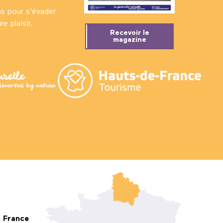
ns pour s'évader
e plaisir.
Recevoir le
magazine
France