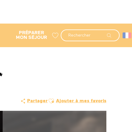
PRÉPARER
Recherche
MON SÉJOUR
Voir les favoris
*
Ajouter aux favoris
Partager
Ajouter à mes favoris