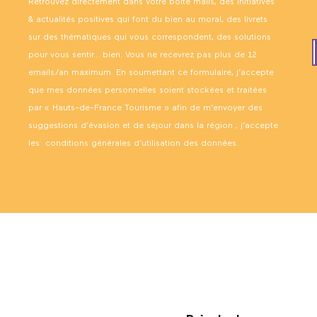
Retrouvez directement dans votre boîte mails, des initiatives
& actualités positives qui font du bien au moral, des livrets
sur des thématiques qui vous correspondent, des solutions
pour vous sentir… bien. Vous ne recevrez pas plus de 12
emails/an maximum. En soumettant ce formulaire, j’accepte
que mes données personnelles soient stockées et traitées
par « Hauts-de-France Tourisme » afin de m’envoyer des
suggestions d’évasion et de séjour dans la région ; j’accepte
les
conditions générales d’utilisation des données
.