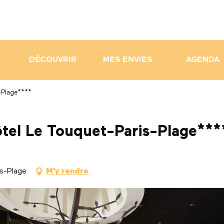
DÉCOUVRIR
MES ENVIES
AGENDA
-Plage****
tel Le Touquet-Paris-Plage***
s-Plage
M'y rendre