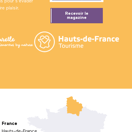
ns pour s'évader
e plaisir.
Recevoir le
magazine
France
Hauts-de-France