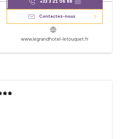
+33 3 21 06 88
▒▒
Contactez-nous
www.legrandhotel-letouquet.fr
***