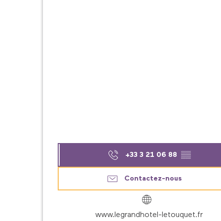
+33 3 21 06 88
▒▒
Contactez-nous
www.legrandhotel-letouquet.fr