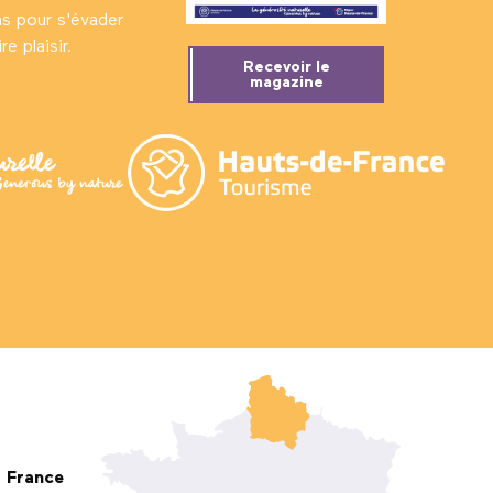
ns pour s'évader
e plaisir.
Recevoir le
magazine
France