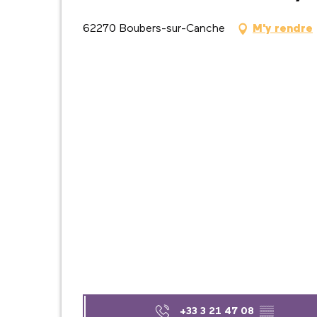
62270 Boubers-sur-Canche
M'y rendre
+33 3 21 47 08
▒▒