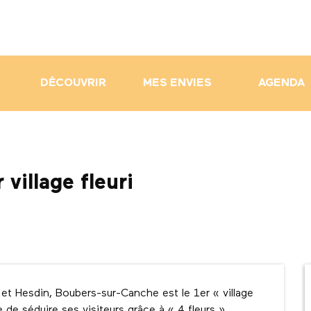
DÉCOUVRIR
MES ENVIES
AGENDA
village fleuri
 et Hesdin, Boubers-sur-Canche est le 1er « village 
 de séduire ses visiteurs grâce à « 4 fleurs » 