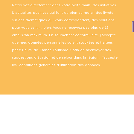
Retrouvez directement dans votre boîte mails, des initiatives
& actualités positives qui font du bien au moral, des livrets
sur des thématiques qui vous correspondent, des solutions
pour vous sentir… bien. Vous ne recevrez pas plus de 12
emails/an maximum. En soumettant ce formulaire, j’accepte
que mes données personnelles soient stockées et traitées
par « Hauts-de-France Tourisme » afin de m’envoyer des
suggestions d’évasion et de séjour dans la région ; j’accepte
les
conditions générales d’utilisation des données
.