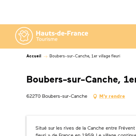
Aller
au
contenu
principal
Accueil
Boubers-sur-Canche, 1er village fleuri
Boubers-sur-Canche, 1er 
62270 Boubers-sur-Canche
M'y rendre
Description
Situé sur les rives de la Canche entre Frévent
fleuri » de France en 1959. Le village continue