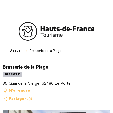
Aller
au
contenu
principal
Accueil
Brasserie de la Plage
Brasserie de la Plage
BRASSERIE
35 Quai de la Vierge, 62480 Le Portel
M'y rendre
Ajouter aux favoris
Partager