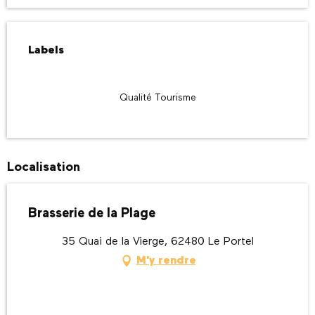
Offres de prestations
Labels
Labels
Qualité Tourisme
Localisation
Brasserie de la Plage
35 Quai de la Vierge, 62480 Le Portel
M'y rendre