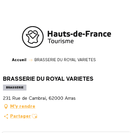
Aller
au
contenu
principal
Accueil
BRASSERIE DU ROYAL VARIETES
BRASSERIE DU ROYAL VARIETES
BRASSERIE
231 Rue de Cambrai, 62000 Arras
M'y rendre
Ajouter aux favoris
Partager